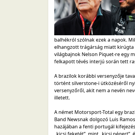
balhékról szólnak ezek a napok. Mi
elhangzott trágárság miatt kirúgta 
világbajnok Nelson Piquet-re egy m
felkapott tévés interjú során tett r
A brazilok korábbi versenyzője tav
történt silverstone-i ütközéséről 
versenyzőről, akit nem a nevén nev
illetett.
A német Motorsport-Total egy brazil
Band Newsnak dolgozó Luis Ramost
hazájában a fenti portugál kifejez
„kicsi feketét”, mint „kicsi négert”