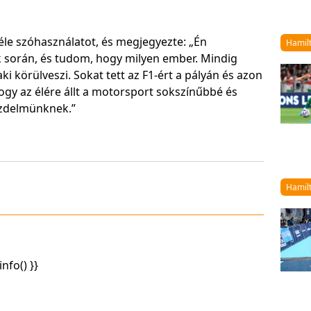
féle szóhasználatot, és megjegyezte: „Én
Hamil
k során, és tudom, hogy milyen ember. Mindig
aki körülveszi. Sokat tett az F1-ért a pályán és azon
hogy az élére állt a motorsport sokszínűbbé és
üzdelmünknek.”
Hamil
info() }}