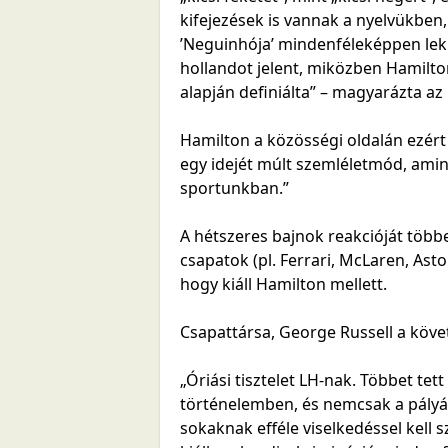
kifejezések is vannak a nyelvükben
’Neguinhója’ mindenféleképpen lek
hollandot jelent, miközben Hamilt
alapján definiálta” – magyarázta az 
Hamilton a közösségi oldalán ezért 
egy idejét múlt szemléletmód, amin 
sportunkban.”
A hétszeres bajnok reakcióját több
csapatok (pl. Ferrari, McLaren, Asto
hogy kiáll Hamilton mellett.
Csapattársa, George Russell a követ
„Óriási tisztelet LH-nak. Többet te
történelemben, és nemcsak a pályán,
sokaknak efféle viselkedéssel kell 