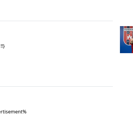
!!}
rtisement%