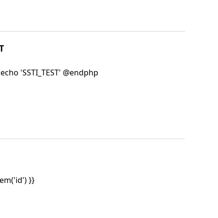
T
echo 'SSTI_TEST' @endphp
em('id') }}