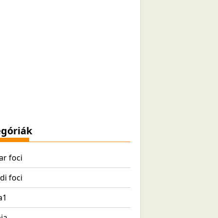
góriák
r foci
di foci
a1
ia