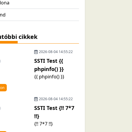
lona
and
tóbbi cikkek
2026-08-04 14:55:22
SSTI Test {{
phpinfo() }}
{{ phpinfo() }}
ton
2026-08-04 14:55:22
SSTI Test {!! 7*7
!!}
{!! 7*7 !!}