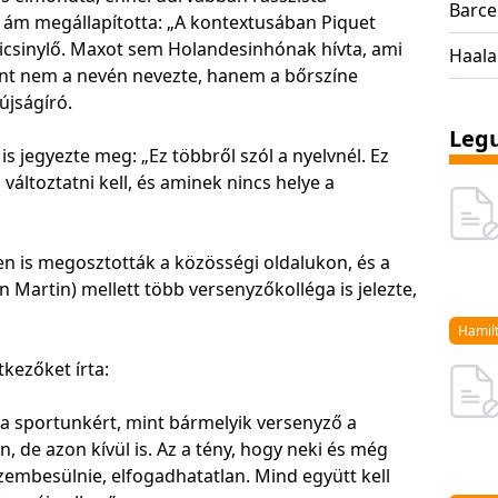
Barce
, ám megállapította: „A kontextusában Piquet
icsinylő. Maxot sem Holandesinhónak hívta, ami
Haal
ont nem a nevén nevezte, hanem a bőrszíne
újságíró.
Legu
is jegyezte meg: „Ez többről szól a nyelvnél. Ez
változtatni kell, és aminek nincs helye a
en is megosztották a közösségi oldalukon, és a
n Martin) mellett több versenyzőkolléga is jelezte,
Hamil
kezőket írta:
tt a sportunkért, mint bármelyik versenyző a
 de azon kívül is. Az a tény, hogy neki és még
szembesülnie, elfogadhatatlan. Mind együtt kell