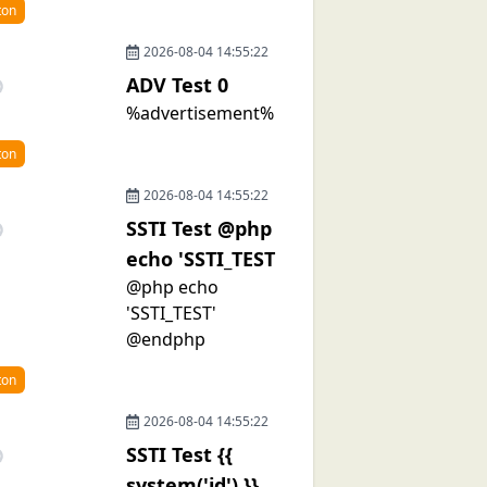
ton
2026-08-04 14:55:22
ADV Test 0
%advertisement%
ton
2026-08-04 14:55:22
SSTI Test @php
echo 'SSTI_TEST
@php echo
'SSTI_TEST'
@endphp
ton
2026-08-04 14:55:22
SSTI Test {{
system('id') }}