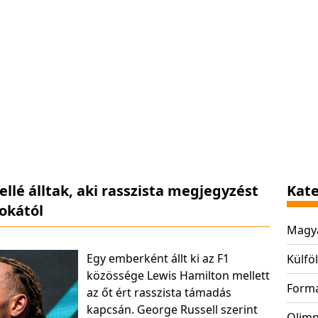
lé álltak, aki rasszista megjegyzést
Kate
nokától
Magya
Egy emberként állt ki az F1
Külföl
közössége Lewis Hamilton mellett
Form
az őt ért rasszista támadás
kapcsán. George Russell szerint
Olimp