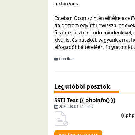
mclarenes.
Esteban Ocon szintén elítélte az ef
dolgoztam együtt Lewisszal az éve
őszinte, tisztelettudó mindenkivel, 
kívül is, és büszkék vagyunk arra, 
elfogadóbbá tételéért folytatott k
Hamilton
Legutóbbi posztok
SSTI Test {{ phpinfo() }}
2026-08-04 14:55:22
{{ php