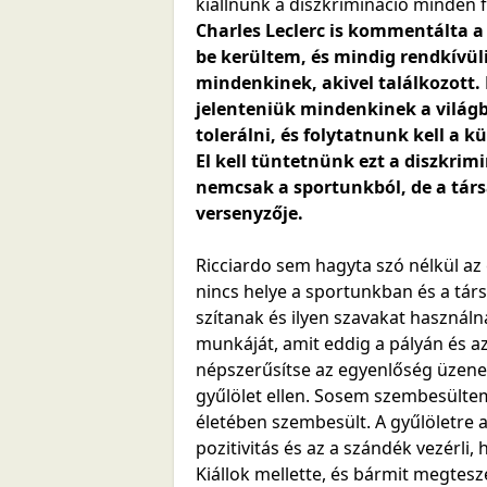
kiállnunk a diszkrimináció minden f
Charles Leclerc is kommentálta a
be kerültem, és mindig rendkívül
mindenkinek, akivel találkozott.
jelenteniük mindenkinek a világ
tolerálni, és folytatnunk kell a 
El kell tüntetnünk ezt a diszkrimi
nemcsak a sportunkból, de a társ
versenyzője.
Ricciardo sem hagyta szó nélkül az
nincs helye a sportunkban és a tár
szítanak és ilyen szavakat használ
munkáját, amit eddig a pályán és a
népszerűsítse az egyenlőség üzenet
gyűlölet ellen. Sosem szembesültem
életében szembesült. A gyűlöletre a
pozitivitás és az a szándék vezérli,
Kiállok mellette, és bármit megtesze