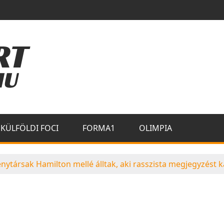
KÜLFÖLDI FOCI
FORMA1
OLIMPIA
nytársak Hamilton mellé álltak, aki rasszista megjegyzést k