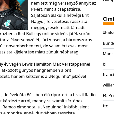
nem tett még versenyző annyit az
F1-ért, mint a csapattársa.
Sajátosan alakul a hétvégi Brit
Cím
Nagydíj felvezetése: rasszista
megjegyzések miatt támadt
Xhak
közben a Red Bull egy online videós játék során
tartalékversenyzőjét, Jüri Vipset, a háromszoros
Bunde
últ novemberben tett, de valamiért csak most
asszista kijelentése miatt zúdult népharag.
Manch
aly év végén Lewis Hamilton Max Verstappennel
bl
nyilatkozott gúnyos hangnemben a brit
franc
ezett, hanem kétszer is a „Neguinho” jelzővel
willia
, de évek óta Bécsben élő riportert, a brazil Radio
FC Pr
 kérdezte arról, mennyire számít sértőnek
ftc
és. Ramos elmondta, a „Neguinho” inkább jelent
, és elmondta, ennél durvábban rasszista