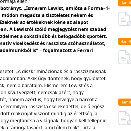
ormája ellen.”
Hamil
 botrányt. „Ismerem Lewist, amióta a Forma–1-
i módon megadta a tiszteletet nekem és
 Ezeknek az értékeknek kéne az alapot
ban. A Lewisról szóló megjegyzést nem szabad
küzdelmet a sokszínűbb és befogadóbb sportért.
Hamil
natív viselkedést és rasszista szóhasználatot,
adalmunkból is” – fogalmazott a Ferrari
 esetet. „A diszkriminációnak és a rasszizmusnak
sadalomban. Akik úgy döntenek, hogy gyűlöletet
nak, nem a barátaim. Elismerem Lewist és a
zon kívül végzett, nemcsak azért, hogy
ét, hanem azért is, hogy felvegye a harcot a
Hamil
 semmilyen rasszista cselekedettel, de ő egész
dott reakcióját viszont mindig az érettség, a
 hogy megtanítsa a világnak, hogyan kell fellépnie.
k a támogatásáért, ami tőlem telik” – írta a