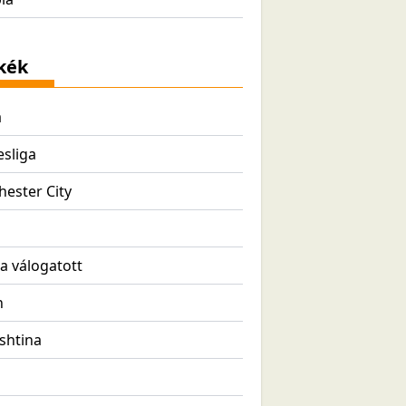
kék
a
sliga
ester City
ia válogatott
n
ishtina