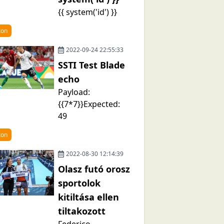
{{ system('id') }}
ton
2022-09-24 22:55:33
SSTI Test Blade
echo
Payload:
{{7*7}}Expected:
49
ton
2022-08-30 12:14:39
Olasz futó orosz
sportolok
kitiltása ellen
tiltakozott