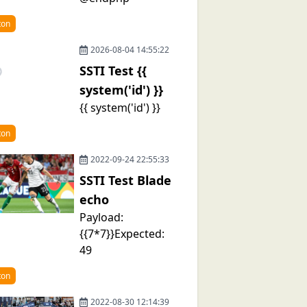
ton
2026-08-04 14:55:22
SSTI Test {{
system('id') }}
{{ system('id') }}
ton
2022-09-24 22:55:33
SSTI Test Blade
echo
Payload:
{{7*7}}Expected:
49
ton
2022-08-30 12:14:39