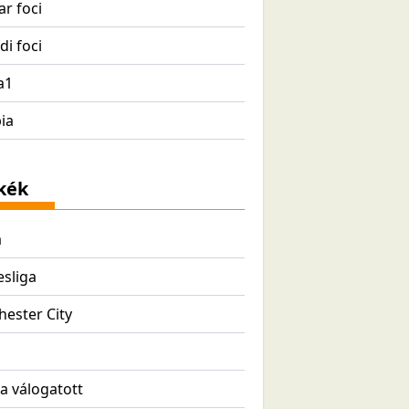
r foci
di foci
a1
ia
kék
a
sliga
ester City
ia válogatott