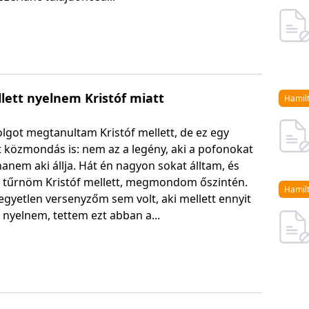
llett nyelnem Kristóf miatt
Hamil
lgot megtanultam Kristóf mellett, de ez egy
t közmondás is: nem az a legény, aki a pofonokat
hanem aki állja. Hát én nagyon sokat álltam, és
tt tűrnöm Kristóf mellett, megmondom őszintén.
Hamil
egyetlen versenyzőm sem volt, aki mellett ennyit
t nyelnem, tettem ezt abban a...