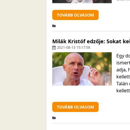
TOVÁBB OLVASOM
Milák Kristóf edzője: Sokat ke
2021-08-13 15:17:58
Egy do
ismer
adja, 
kelle
Talán 
kellet
TOVÁBB OLVASOM