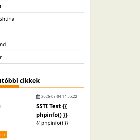
n
ishtina
and
r
tóbbi cikkek
2026-08-04 14:55:22
SSTI Test {{
phpinfo() }}
{{ phpinfo() }}
ton