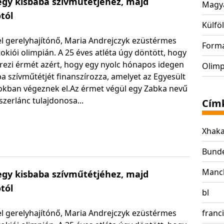
 egy kisbaba szívműtétjéhez, majd
Magya
tól
Külföl
el gerelyhajítónő, Maria Andrejczyk ezüstérmes
Form
 tokiói olimpián. A 25 éves atléta úgy döntött, hogy
erezi érmét azért, hogy egy nyolc hónapos idegen
Olimp
a szívműtétjét finanszírozza, amelyet az Egyesült
okban végeznek el.Az érmet végül egy Zabka nevű
szerlánc tulajdonosa...
Cím
Xhak
Bunde
Manch
 egy kisbaba szívműtétjéhez, majd
tól
bl
el gerelyhajítónő, Maria Andrejczyk ezüstérmes
franc