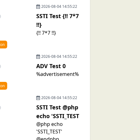
2026-08-04 14:55:22
SSTI Test {!! 7*7
!!}
{!! 7*7 !!}
ton
2026-08-04 14:55:22
ADV Test 0
%advertisement%
ton
2026-08-04 14:55:22
SSTI Test @php
echo 'SSTI_TEST
@php echo
'SSTI_TEST'
@endphp