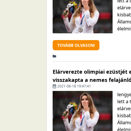
lett a
elárv
kisbab
Állam
élelmi
TOVÁBB OLVASOM
Elárverezte olimpiai ezüstjét
visszakapta a nemes felajánló
2021-08-18 19:47:41
lengy
lett a
elárv
kisbab
Állam
élelmi