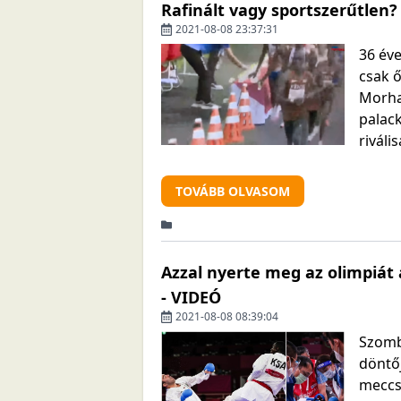
Rafinált vagy sportszerűtlen?
2021-08-08 23:37:31
36 éve
csak 
Morha
palac
riváli
TOVÁBB OLVASOM
Azzal nyerte meg az olimpiát a
- VIDEÓ
2021-08-08 08:39:04
Szomb
döntő
meccs 