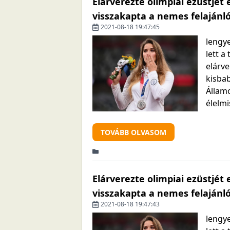
Elárverezte olimpiai ezüstjét
visszakapta a nemes felajánló
2021-08-18 19:47:45
lengy
lett a
elárv
kisbab
Állam
élelmi
TOVÁBB OLVASOM
Elárverezte olimpiai ezüstjét
visszakapta a nemes felajánló
2021-08-18 19:47:43
lengy