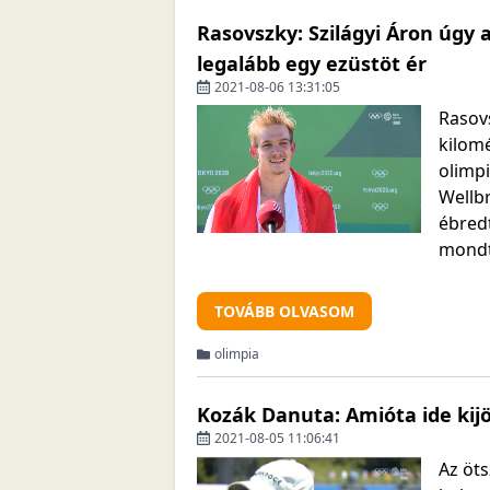
Rasovszky: Szilágyi Áron úgy 
legalább egy ezüstöt ér
2021-08-06 13:31:05
Rasovs
kilomé
olimpi
Wellbr
ébred
mondt
TOVÁBB OLVASOM
olimpia
Kozák Danuta: Amióta ide ki
2021-08-05 11:06:41
Az öt