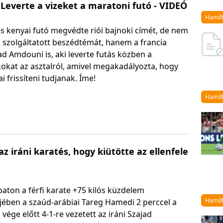
 Leverte a vizeket a maratoni futó - VIDEÓ
Hamil
s kenyai futó megvédte riói bajnoki címét, de nem
ő szolgáltatott beszédtémát, hanem a francia
d Amdouni is, aki leverte futás közben a
kokat az asztalról, amivel megakadályozta, hogy
sai frissíteni tudjanak. Íme!
Hamil
z iráni karatés, hogy kiütötte az ellenfele
aton a férfi karate +75 kilós küzdelem
Hamil
jében a szaúd-arábiai Tareg Hamedi 2 perccel a
vége előtt 4-1-re vezetett az iráni Szajad