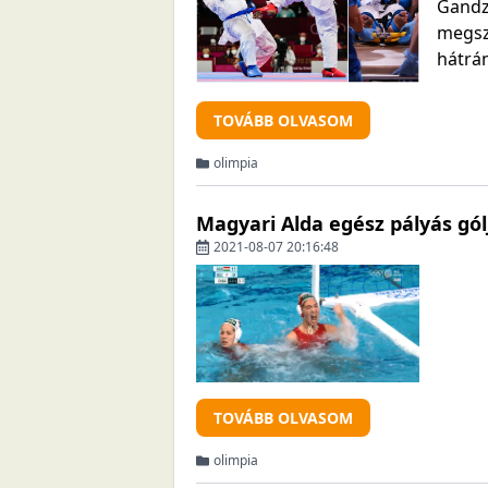
Gandzs
megsz
hátrán
TOVÁBB OLVASOM
olimpia
Magyari Alda egész pályás gól
2021-08-07 20:16:48
TOVÁBB OLVASOM
olimpia