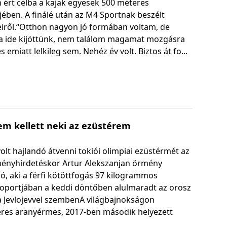
 ért célba a kajak egyesek 500 méteres
ében. A finálé után az M4 Sportnak beszélt
eiről.“Otthon nagyon jó formában voltam, de
a ide kijöttünk, nem találom magamat mozgásra
s emiatt lelkileg sem. Nehéz év volt. Biztos át fo...
em kellett neki az ezüstérem
lt hajlandó átvenni tokiói olimpiai ezüstérmét az
ényhirdetéskor Artur Alekszanjan örmény
ó, aki a férfi kötöttfogás 97 kilogrammos
soportjában a keddi döntőben alulmaradt az orosz
 Jevlojevvel szembenA világbajnokságon
eres aranyérmes, 2017-ben második helyezett