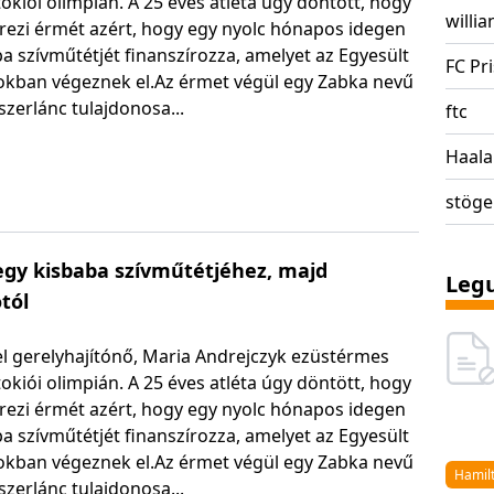
 tokiói olimpián. A 25 éves atléta úgy döntött, hogy
willia
erezi érmét azért, hogy egy nyolc hónapos idegen
a szívműtétjét finanszírozza, amelyet az Egyesült
FC Pr
okban végeznek el.Az érmet végül egy Zabka nevű
szerlánc tulajdonosa...
ftc
Haal
stöge
 egy kisbaba szívműtétjéhez, majd
Legu
tól
el gerelyhajítónő, Maria Andrejczyk ezüstérmes
 tokiói olimpián. A 25 éves atléta úgy döntött, hogy
erezi érmét azért, hogy egy nyolc hónapos idegen
a szívműtétjét finanszírozza, amelyet az Egyesült
okban végeznek el.Az érmet végül egy Zabka nevű
Hamil
szerlánc tulajdonosa...