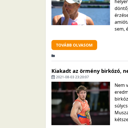
helyen
döntőj
érzés
amiót
sem, é
TOVÁBB OLVASOM
Kiakadt az örmény birkózó, n
2021-08-03 23:20:07
Nem vo
eredm
birkóz
súlyc
Musza
kétsz
Jevl...