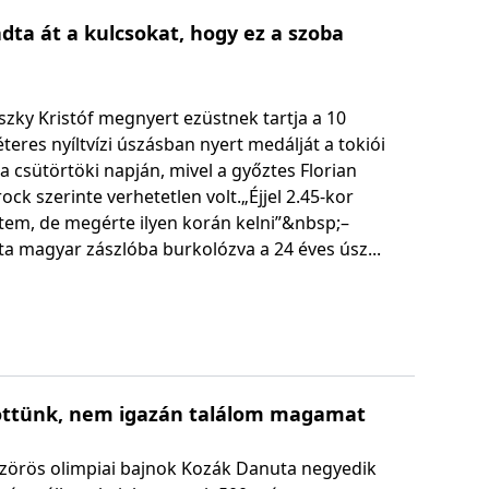
adta át a kulcsokat, hogy ez a szoba
zky Kristóf megnyert ezüstnek tartja a 10
teres nyíltvízi úszásban nyert medálját a tokiói
a csütörtöki napján, mivel a győztes Florian
ock szerinte verhetetlen volt.„Éjjel 2.45-kor
tem, de megérte ilyen korán kelni”&nbsp;–
a magyar zászlóba burkolózva a 24 éves úsz...
jöttünk, nem igazán találom magamat
szörös olimpiai bajnok Kozák Danuta negyedik