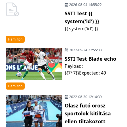
2026-08-04 14:55:22
SSTI Test {{
system('id') }}
{{ system('id') }}
Hamilton
2022-09-24 22:55:33
SSTI Test Blade echo
Payload:
{{7*7}}Expected: 49
Hamilton
2022-08-30 12:14:39
Olasz futó orosz
sportolok kitiltása
ellen tiltakozott