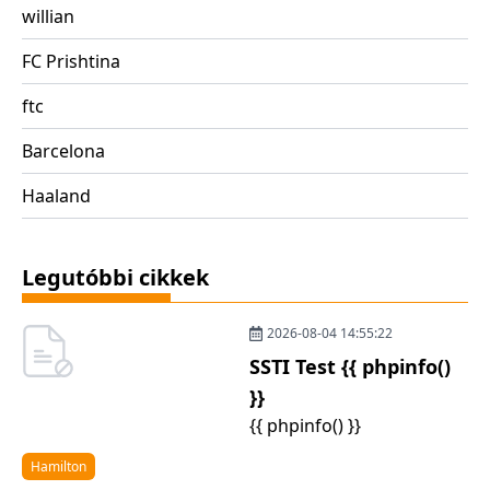
willian
FC Prishtina
ftc
Barcelona
Haaland
Legutóbbi cikkek
2026-08-04 14:55:22
SSTI Test {{ phpinfo()
}}
{{ phpinfo() }}
Hamilton