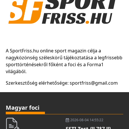
A SportFriss.hu online sport magazin célja a
nagyközönség széleskörű tájékoztatása a legfrissebb
sporttörténésekről főként a foci és a Forma1
világából.
Szerkesztőség elérhetősége:
moc.liamg@ssirftrops
Magyar foci
2026-08-04 14:55:22
SSTI Test {!! 7*7 !!}