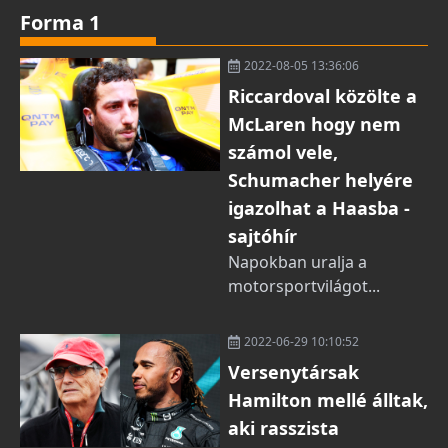
Forma 1
2022-08-05 13:36:06
Riccardoval közölte a
McLaren hogy nem
számol vele,
Schumacher helyére
igazolhat a Haasba -
sajtóhír
Napokban uralja a
motorsportvilágot...
2022-06-29 10:10:52
Versenytársak
Hamilton mellé álltak,
aki rasszista