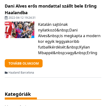
Dani Alves erős mondattal szállt bele Erling
Haalandba
2022-04-12 19:24:31
Katalán sajtónak
nyilatkozó&nbsp;Dani
Alves&nbsp;is megkapta a modern
kor egyik leggyakoribb
futballkérdését:&nbsp;Kylian
Mbappé&nbsp;vagy&nbsp;Erling
Haaland?&nbsp;A Barcelona brazil
TOVÁBB OLVASOM
mókamestere nem beszélt mellé,
határozott véleményt közölt."Én
Haaland
Barcelona
nem áldoznék fel mindent
Haalandért. Őszintén szólva...
Kategóriák