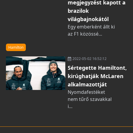
megjegyzést kapott a
brazilok
világbajnokától
Egy emberként állt ki
az F1 közössé...
Hamilton
2022-05-02 16:52:12
Sértegette Hamiltont,
kirúghatják McLaren
alkalmazottját
Nyomdafestéket
nem tűrő szavakkal
i...